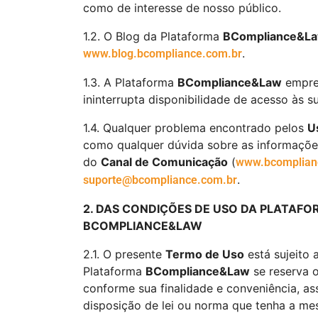
como de interesse de nosso público.
1.2. O Blog da Plataforma
BCompliance&L
.
www.blog.bcompliance.com.br
1.3. A Plataforma
BCompliance&Law
empreg
ininterrupta disponibilidade de acesso às s
1.4. Qualquer problema encontrado pelos
U
como qualquer dúvida sobre as informações
do
Canal de Comunicação
(
www.bcomplian
.
suporte@bcompliance.com.br
2. DAS CONDIÇÕES DE USO DA PLATAF
BCOMPLIANCE&LAW
2.1. O presente
Termo de Uso
está sujeito 
Plataforma
BCompliance&Law
se reserva o
conforme sua finalidade e conveniência, 
disposição de lei ou norma que tenha a mes