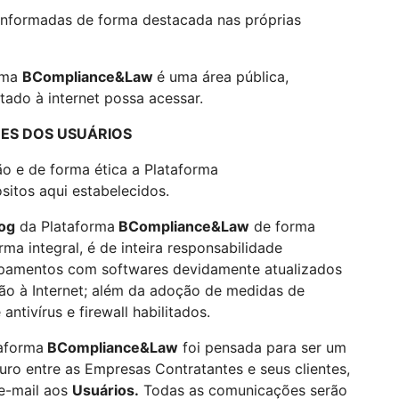
informadas de forma destacada nas próprias
rma
BCompliance&Law
é uma área pública,
tado à internet possa acessar.
ÕES DOS USUÁRIOS
dão e de forma ética a Plataforma
itos aqui estabelecidos.
og
da Plataforma
BCompliance&Law
de forma
rma integral, é de inteira responsabilidade
uipamentos com softwares devidamente atualizados
ão à Internet; além da adoção de medidas de
tivírus e firewall habilitados.
aforma
BCompliance&Law
foi pensada para ser um
o entre as Empresas Contratantes e seus clientes,
e-mail aos
Usuários.
Todas as comunicações serão