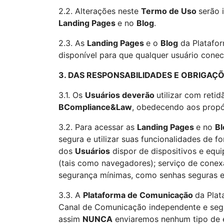
2.2. Alterações neste
Termo de Uso
serão 
Landing Pages
e no
Blog
.
2.3. As
Landing Pages
e o
Blog
da Platafo
disponível para que qualquer usuário conec
3. DAS RESPONSABILIDADES E OBRIGAÇ
3.1. Os
Usuários deverão
utilizar com reti
BCompliance&Law
, obedecendo aos propós
3.2. Para acessar as
Landing Pages
e no
Bl
segura e utilizar suas funcionalidades de fo
dos
Usuários
dispor de dispositivos e eq
(tais como navegadores); serviço de conex
segurança mínimas, como senhas seguras e an
3.3. A
Plataforma de Comunicação
da Plat
Canal de Comunicação independente e segur
assim
NUNCA
enviaremos nenhum tipo de 