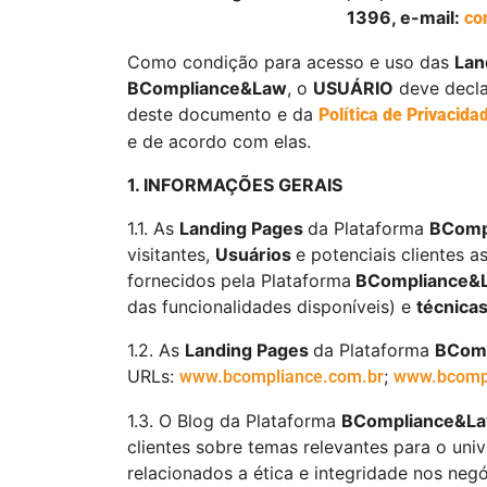
1396, e-mail:
co
Como condição para acesso e uso das
Lan
BCompliance&Law
, o
USUÁRIO
deve declar
deste documento e da
Política de Privacid
e de acordo com elas.
1. INFORMAÇÕES GERAIS
1.1. As
Landing Pages
da Plataforma
BComp
visitantes,
Usuários
e potenciais clientes a
fornecidos pela Plataforma
BCompliance&
das funcionalidades disponíveis) e
técnica
1.2. As
Landing Pages
da Plataforma
BCom
URLs:
;
www.bcompliance.com.br
www.bcomp
1.3. O Blog da Plataforma
BCompliance&L
clientes sobre temas relevantes para o un
relacionados a ética e integridade nos ne