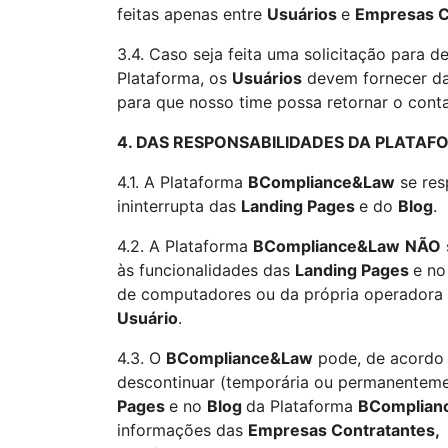
feitas apenas entre
Usuários
e
Empresas C
3.4. Caso seja feita uma solicitação para 
Plataforma, os
Usuários
devem fornecer da
para que nosso time possa retornar o contat
4. DAS RESPONSABILIDADES DA PLAT
4.1. A Plataforma
BCompliance&Law
se resp
ininterrupta das
Landing Pages
e do
Blog
.
4.2. A Plataforma
BCompliance&Law
NÃO
às funcionalidades das
Landing Pages
e n
de computadores ou da própria operadora d
Usuário
.
4.3. O
BCompliance&Law
pode, de acordo 
descontinuar (temporária ou permanentemen
Pages
e no
Blog
da Plataforma
BComplian
informações das
Empresas Contratantes,