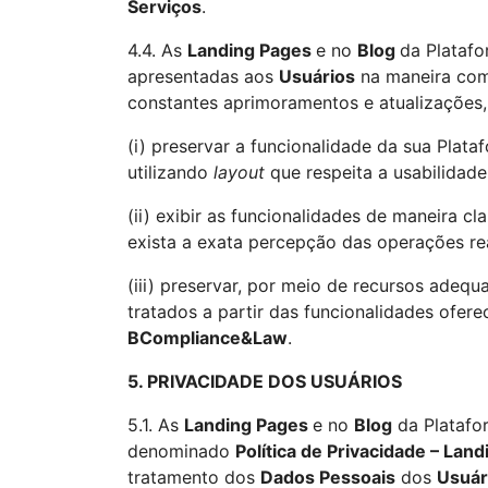
Serviços
.
4.4. As
Landing Pages
e no
Blog
da Plataf
apresentadas aos
Usuários
na maneira com
constantes aprimoramentos e atualizações
(i) preservar a funcionalidade da sua Plat
utilizando
layout
que respeita a usabilidade
(ii) exibir as funcionalidades de maneira c
exista a exata percepção das operações rea
(iii) preservar, por meio de recursos adeq
tratados a partir das funcionalidades ofer
BCompliance&Law
.
5. PRIVACIDADE DOS USUÁRIOS
5.1. As
Landing Pages
e no
Blog
da Plataf
denominado
Política de Privacidade – Lan
tratamento dos
Dados Pessoais
dos
Usuár