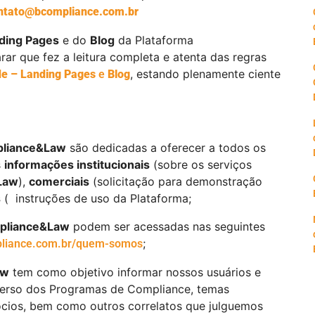
ntato@bcompliance.com.br
ding Pages
e do
Blog
da Plataforma
ar que fez a leitura completa e atenta das regras
, estando plenamente ciente
ade – Landing Pages
e
Blog
liance&Law
são dedicadas a oferecer a todos os
s
informações institucionais
(sobre os serviços
Law
),
comerciais
(solicitação para demonstração
s
( instruções de uso da Plataforma;
pliance&Law
podem ser acessadas nas seguintes
;
liance.com.br/quem-somos
aw
tem como objetivo informar nossos usuários e
iverso dos Programas de Compliance, temas
gócios, bem como outros correlatos que julguemos