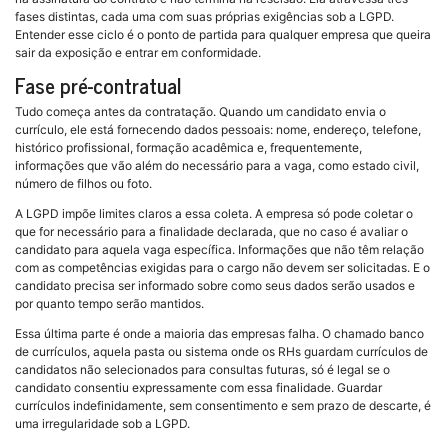
fases distintas, cada uma com suas próprias exigências sob a LGPD.
Entender esse ciclo é o ponto de partida para qualquer empresa que queira
sair da exposição e entrar em conformidade.
Fase pré-contratual
Tudo começa antes da contratação. Quando um candidato envia o
currículo, ele está fornecendo dados pessoais: nome, endereço, telefone,
histórico profissional, formação acadêmica e, frequentemente,
informações que vão além do necessário para a vaga, como estado civil,
número de filhos ou foto.
A LGPD impõe limites claros a essa coleta. A empresa só pode coletar o
que for necessário para a finalidade declarada, que no caso é avaliar o
candidato para aquela vaga específica. Informações que não têm relação
com as competências exigidas para o cargo não devem ser solicitadas. E o
candidato precisa ser informado sobre como seus dados serão usados e
por quanto tempo serão mantidos.
Essa última parte é onde a maioria das empresas falha. O chamado banco
de currículos, aquela pasta ou sistema onde os RHs guardam currículos de
candidatos não selecionados para consultas futuras, só é legal se o
candidato consentiu expressamente com essa finalidade. Guardar
currículos indefinidamente, sem consentimento e sem prazo de descarte, é
uma irregularidade sob a LGPD.