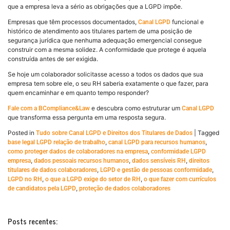
que a empresa leva a sério as obrigações que a LGPD impõe.
Empresas que têm processos documentados,
funcional e
Canal LGPD
histórico de atendimento aos titulares partem de uma posição de
segurança jurídica que nenhuma adequação emergencial consegue
construir com a mesma solidez. A conformidade que protege é aquela
construída antes de ser exigida.
Se hoje um colaborador solicitasse acesso a todos os dados que sua
empresa tem sobre ele, o seu RH saberia exatamente o que fazer, para
quem encaminhar e em quanto tempo responder?
e descubra como estruturar um
Fale com a BCompliance&Law
Canal LGPD
que transforma essa pergunta em uma resposta segura.
Posted in
|
Tagged
Tudo sobre Canal LGPD e Direitos dos Titulares de Dados
,
,
base legal LGPD relação de trabalho
canal LGPD para recursos humanos
,
como proteger dados de colaboradores na empresa
conformidade LGPD
,
,
,
empresa
dados pessoais recursos humanos
dados sensíveis RH
direitos
,
,
titulares de dados colaboradores
LGPD e gestão de pessoas conformidade
,
,
LGPD no RH
o que a LGPD exige do setor de RH
o que fazer com currículos
,
de candidatos pela LGPD
proteção de dados colaboradores
Posts recentes: