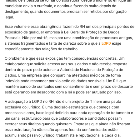
mesmo de a pessoa se tornar colaboradora, desde o momento em que um
candidato envia o currículo, e continua fazendo muito depois do
desligamento, quando documentos precisam ser retidos por obrigação
legal.
Esse volume e essa abrangência fazem do RH um dos principais pontos de
exposição de qualquer empresa à Lei Geral de Proteção de Dados
Pessoais. Não por má-fé, mas por uma combinação de processos antigos,
sistemas fragmentados e falta de clareza sobre o que a
exige
LGPD
especificamente das relações de trabalho.
O problema é que essa exposição tem consequências concretas. Um
colaborador que solicita acesso aos seus dados e não recebe resposta
dentro do prazo pode acionar a Autoridade Nacional de Proteção de
Dados. Uma empresa que compartilha atestados médicos de forma
indevida pode responder por violação de dados sensíveis. Um RH que
mantém banco de currículos sem consentimento e sem prazo de descarte
está operando em desacordo com a lei e pode ser autuado por isso.
A adequação à LGPD no RH não é um projeto de TI nem uma pauta
exclusiva do jurídico. É uma decisão estratégica que começa com
processos claros, base legal definida para cada operação de tratamento e
um canal estruturado para que colaboradores e candidatos possam
exercer seus direitos quando quiserem. Empresas que ainda não fizeram
essa estruturação não estão apenas fora da conformidade: estão
acumulando passivo jurídico, trabalhista e reputacional a cada dia.