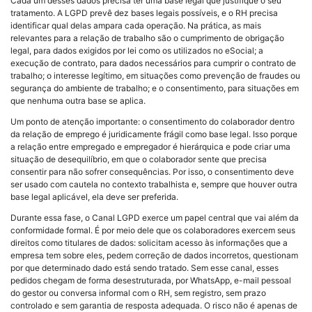
Cada um desses dados precisa ter uma base legal que justifique o seu
tratamento. A LGPD prevê dez bases legais possíveis, e o RH precisa
identificar qual delas ampara cada operação. Na prática, as mais
relevantes para a relação de trabalho são o cumprimento de obrigação
legal, para dados exigidos por lei como os utilizados no eSocial; a
execução de contrato, para dados necessários para cumprir o contrato de
trabalho; o interesse legítimo, em situações como prevenção de fraudes ou
segurança do ambiente de trabalho; e o consentimento, para situações em
que nenhuma outra base se aplica.
Um ponto de atenção importante: o consentimento do colaborador dentro
da relação de emprego é juridicamente frágil como base legal. Isso porque
a relação entre empregado e empregador é hierárquica e pode criar uma
situação de desequilíbrio, em que o colaborador sente que precisa
consentir para não sofrer consequências. Por isso, o consentimento deve
ser usado com cautela no contexto trabalhista e, sempre que houver outra
base legal aplicável, ela deve ser preferida.
Durante essa fase, o Canal LGPD exerce um papel central que vai além da
conformidade formal. É por meio dele que os colaboradores exercem seus
direitos como titulares de dados: solicitam acesso às informações que a
empresa tem sobre eles, pedem correção de dados incorretos, questionam
por que determinado dado está sendo tratado. Sem esse canal, esses
pedidos chegam de forma desestruturada, por WhatsApp, e-mail pessoal
do gestor ou conversa informal com o RH, sem registro, sem prazo
controlado e sem garantia de resposta adequada. O risco não é apenas de