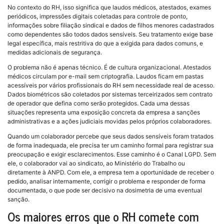
No contexto do RH, isso significa que laudos médicos, atestados, exames
periódicos, impressões digitais coletadas para controle de ponto,
informações sobre filiação sindical e dados de filhos menores cadastrados
como dependentes são todos dados sensíveis. Seu tratamento exige base
legal específica, mais restritiva do que a exigida para dados comuns, e
medidas adicionais de segurança.
O problema não é apenas técnico. É de cultura organizacional. Atestados
médicos circulam por e-mail sem criptografia. Laudos ficam em pastas
acessíveis por vários profissionais do RH sem necessidade real de acesso.
Dados biométricos são coletados por sistemas terceirizados sem contrato
de operador que defina como serão protegidos. Cada uma dessas
situações representa uma exposição concreta da empresa a sanções
administrativas e a ações judiciais movidas pelos próprios colaboradores.
Quando um colaborador percebe que seus dados sensíveis foram tratados
de forma inadequada, ele precisa ter um caminho formal para registrar sua
preocupação e exigir esclarecimentos. Esse caminho é o Canal LGPD. Sem
ele, o colaborador vai ao sindicato, ao Ministério do Trabalho ou
diretamente à ANPD. Com ele, a empresa tem a oportunidade de receber o
pedido, analisar internamente, corrigir o problema e responder de forma
documentada, o que pode ser decisivo na dosimetria de uma eventual
sanção.
Os maiores erros que o RH comete com