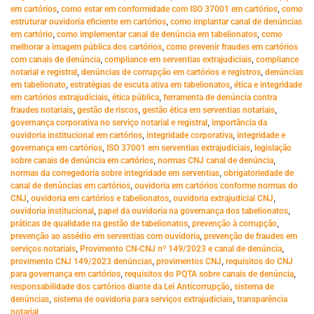
,
,
em cartórios
como estar em conformidade com ISO 37001 em cartórios
como
,
estruturar ouvidoria eficiente em cartórios
como implantar canal de denúncias
,
,
em cartório
como implementar canal de denúncia em tabelionatos
como
,
melhorar a imagem pública dos cartórios
como prevenir fraudes em cartórios
,
,
com canais de denúncia
compliance em serventias extrajudiciais
compliance
,
,
notarial e registral
denúncias de corrupção em cartórios e registros
denúncias
,
,
em tabelionato
estratégias de escuta ativa em tabelionatos
ética e integridade
,
,
em cartórios extrajudiciais
ética pública
ferramenta de denúncia contra
,
,
,
fraudes notariais
gestão de riscos
gestão ética em serventias notariais
,
governança corporativa no serviço notarial e registral
importância da
,
,
ouvidoria institucional em cartórios
integridade corporativa
integridade e
,
,
governança em cartórios
ISO 37001 em serventias extrajudiciais
legislação
,
,
sobre canais de denúncia em cartórios
normas CNJ canal de denúncia
,
normas da corregedoria sobre integridade em serventias
obrigatoriedade de
,
canal de denúncias em cartórios
ouvidoria em cartórios conforme normas do
,
,
,
CNJ
ouvidoria em cartórios e tabelionatos
ouvidoria extrajudicial CNJ
,
,
ouvidoria institucional
papel da ouvidoria na governança dos tabelionatos
,
,
práticas de qualidade na gestão de tabelionatos
prevenção à corrupção
,
prevenção ao assédio em serventias com ouvidoria
prevenção de fraudes em
,
,
serviços notariais
Provimento CN-CNJ nº 149/2023 e canal de denúncia
,
,
provimento CNJ 149/2023 denúncias
provimentos CNJ
requisitos do CNJ
,
,
para governança em cartórios
requisitos do PQTA sobre canais de denúncia
,
responsabilidade dos cartórios diante da Lei Anticorrupção
sistema de
,
,
denúncias
sistema de ouvidoria para serviços extrajudiciais
transparência
notarial