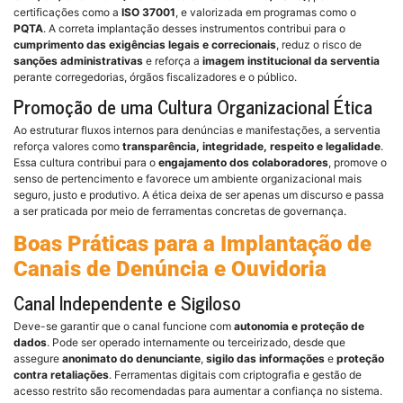
certificações como a
ISO 37001
, e valorizada em programas como o
PQTA
. A correta implantação desses instrumentos contribui para o
cumprimento das exigências legais e correcionais
, reduz o risco de
sanções administrativas
e reforça a
imagem institucional da serventia
perante corregedorias, órgãos fiscalizadores e o público.
Promoção de uma Cultura Organizacional Ética
Ao estruturar fluxos internos para denúncias e manifestações, a serventia
reforça valores como
transparência, integridade, respeito e legalidade
.
Essa cultura contribui para o
engajamento dos colaboradores
, promove o
senso de pertencimento e favorece um ambiente organizacional mais
seguro, justo e produtivo. A ética deixa de ser apenas um discurso e passa
a ser praticada por meio de ferramentas concretas de governança.
Boas Práticas para a Implantação de
Canais de Denúncia e Ouvidoria
Canal Independente e Sigiloso
Deve-se garantir que o canal funcione com
autonomia e proteção de
dados
. Pode ser operado internamente ou terceirizado, desde que
assegure
anonimato do denunciante
,
sigilo das informações
e
proteção
contra retaliações
. Ferramentas digitais com criptografia e gestão de
acesso restrito são recomendadas para aumentar a confiança no sistema.