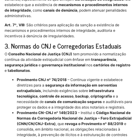
estabelece que a existência de
mecanismos e procedimentos internos
de integridade
, como
canais de denúncia
, podem atenuar penalidades
administrativas.
Art. 7º, VIII:
São critérios para aplicação da sanção a existência de
mecanismos e procedimentos internos de integridade, auditoria e
incentivos à denúncia de irregularidades.
3. Normas do CNJ e Corregedorias Estaduais
O
Conselho Nacional de Justiça (CNJ)
tem promovido a normatização
contínua da atividade extrajudicial com ênfase em
transparência
,
segurança jurídica
e
governança institucional
nos
cartórios de registro
e
tabelionatos
.
Provimento CNJ nº 74/2018
– Continua vigente e estabelece
diretrizes para a
segurança da informação em serventias
extrajudiciais
, incluindo exigências sobre
infraestrutura
tecnológica
,
controle de acesso
,
backup
,
criptografia
e a
necessidade de
canais de comunicação seguros
e auditáveis para
proteger os dados e a integridade dos atos notariais e registrais.
Provimento CN-CNJ nº 149/2023
– Institui o
Código Nacional de
Normas da Corregedoria Nacional de Justiça – Foro Extrajudicial
(CNN/CN/CNJ-Extra)
, que
revoga o Provimento nº 88/2019
e
consolida, em âmbito nacional, as obrigações relacionadas à
integridade, à prevenção de ilícitos e à estruturação de controles