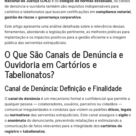
Nacional de Justiça (CNJ)
e os
códigos de normas estaduais
, os canais
de denúncia e ouvidoria também são requisitos indispensáveis para
cartórios e tabelionatos que buscam certificações em
compliance notarial
,
gestão de riscos
e
governança corporativa
.
Este artigo apresenta uma análise detalhada sobre a relevância dessas
ferramentas, abordando a legislação pertinente, as melhores práticas para
implantação e os impactos positivos para a gestão eficiente e a imagem
pública das serventias extrajudiciais.
O Que São Canais de Denúncia e
Ouvidoria em Cartórios e
Tabelionatos?
Canal de Denúncia: Definição e Finalidade
O
canal de denúncia
é um mecanismo formal e confidencial que permite a
qualquer pessoa — colaboradores, usuários, parceiros ou cidadãos —
comunicar irregularidades e condutas que violem os padrões
éticos
,
legais
ou
normativos
das serventias extrajudiciais. Este canal assegura o
sigilo
e
o
anonimato
do denunciante, prevenindo retaliações e estimulando a
comunicação de fatos relevantes para a integridade dos
cartórios de
registro
e
tabelionatos
.