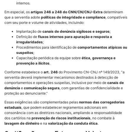
internos.
Em especial, os
artigos 246 a 248 do CNN/CN/CNJ-Extra
determinam
que a serventia adote
políticas de integridade e compliance
, compatíveis
com seu porte e volume de atividades, incluindo:
Implantação de
canais de denúncia sigilosos e seguros
;
Definição de
fluxos internos para apuração e resposta a
irregularidades
;
Procedimentos para identificação de
comportamentos atípicos ou
suspeitos
;
Capacitação periódica da equipe sobre
ética, governança e
prevenção a ilícitos
.
Conforme estabelece o
art. 246
do Provimento CN-CNJ nº 149/2023, “a
serventia deverá implementar mecanismos destinados à detecção de
comportamentos e operações suspeitas, inclusive por meio de
canais de
denúncia
e
comunicação segura
, com garantias de confidencialidade e
proteção ao denunciante.”
Essas exigências são complementadas pelas
normas das corregedorias
estaduais
, que podem estabelecer regramentos adicionais em
consonância com as diretrizes nacionais, ampliando a responsabilidade
dos cartórios na
prevenção de riscos institucionais
, no combate à
lavagem de dinheiro
e na
valorização da conduta ética
.