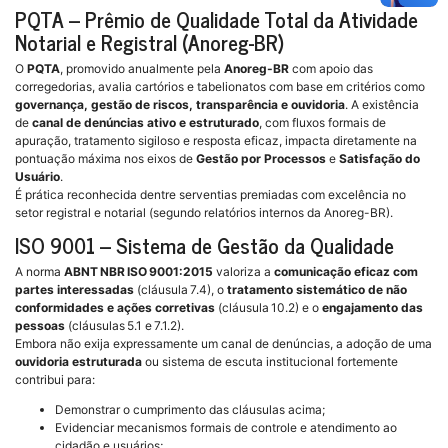
PQTA – Prêmio de Qualidade Total da Atividade
Notarial e Registral (Anoreg-BR)
O
PQTA
, promovido anualmente pela
Anoreg-BR
com apoio das
corregedorias, avalia cartórios e tabelionatos com base em critérios como
governança, gestão de riscos, transparência e ouvidoria
. A existência
de
canal de denúncias ativo e estruturado
, com fluxos formais de
apuração, tratamento sigiloso e resposta eficaz, impacta diretamente na
pontuação máxima nos eixos de
Gestão por Processos
e
Satisfação do
Usuário
.
É prática reconhecida dentre serventias premiadas com excelência no
setor registral e notarial (segundo relatórios internos da Anoreg-BR).
ISO 9001 – Sistema de Gestão da Qualidade
A norma
ABNT NBR ISO 9001:2015
valoriza a
comunicação eficaz com
partes interessadas
(cláusula 7.4), o
tratamento sistemático de não
conformidades e ações corretivas
(cláusula 10.2) e o
engajamento das
pessoas
(cláusulas 5.1 e 7.1.2).
Embora não exija expressamente um canal de denúncias, a adoção de uma
ouvidoria estruturada
ou sistema de escuta institucional fortemente
contribui para:
Demonstrar o cumprimento das cláusulas acima;
Evidenciar mecanismos formais de controle e atendimento ao
cidadão e usuários;