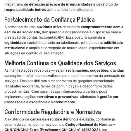
mecanismo de
detecção precoce de irregularidades
e de reforço da
responsabilidade individual
no ambiente institucional.
Fortalecimento da Confiança Pública
A presença de uma
ouvidoria ativa
demonstra
comprometimento com a
escuta da sociedade
, transparência nos processos e disposição para a
prestação de contas (accountability). Essa postura aumenta a
legitimidade social
do cartório ou tabelionato, reforça sua
credibilidade
institucional
e amplia a percepção de neutralidade, especialmente em
situações de conflito ou reclamação.
Melhoria Contínua da Qualidade dos Serviços
As manifestações recebidas — sejam
reclamações, sugestões, dúvidas
ou elogios
— são insumos valiosos para o aprimoramento da prestação de
serviços. Elas possibilitam o mapeamento de gargalos operacionais,
retrabalho recorrente, falhas de comunicação e desconformidades
procedimentais. Com base nessas informações, o cartório pode
implementar
ações corretivas e preventivas
, alinhadas à
gestão por
processos e à excelência do atendimento
.
Conformidade Regulatória e Normativa
A existência de
canais de escuta e denúncia
é exigida, conforme já
detalhado acima, por normas como o
Código Nacional de Normas –
CNN/CN/CNJ-Extra (Provimento CN-CNJ nº 149/2023)
, por