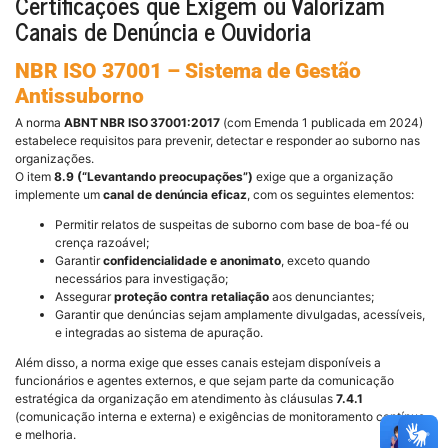
Certificações que Exigem ou Valorizam
Canais de Denúncia e Ouvidoria
NBR ISO 37001 – Sistema de Gestão
Antissuborno
A norma
ABNT NBR ISO 37001:2017
(com Emenda 1 publicada em 2024)
estabelece requisitos para prevenir, detectar e responder ao suborno nas
organizações.
O item
8.9 (“Levantando preocupações”)
exige que a organização
implemente um
canal de denúncia eficaz
, com os seguintes elementos:
Permitir relatos de suspeitas de suborno com base de boa-fé ou
crença razoável;
Garantir
confidencialidade e anonimato
, exceto quando
necessários para investigação;
Assegurar
proteção contra retaliação
aos denunciantes;
Garantir que denúncias sejam amplamente divulgadas, acessíveis,
e integradas ao sistema de apuração.
Além disso, a norma exige que esses canais estejam disponíveis a
funcionários e agentes externos, e que sejam parte da comunicação
estratégica da organização em atendimento às cláusulas
7.4.1
(comunicação interna e externa) e exigências de monitoramento contínuo
e melhoria.