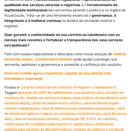
qualidade dos serviços notariais e registrais
e o
fortalecimento da
legitimidade institucional
das serventias perante o público e os órgãos de
fiscalização. Trata-se de uma ferramenta essencial à
governança, à
integridade e à melhoria contínua
no âmbito da atividade notarial e
registral.
Quer garantir a conformidade do seu cartório ou tabelionato com as
normas mais recentes e fortalecer a transparência dos seus serviços
extrajudiciais?
Fale com nossos especialistas e descubra como nossa solução de
canal de
pode ajudar a proteger sua
denúncias seguro, confidencial e eficiente
serventia, aprimorar a governança e aumentar a confiança dos usuários.
Entre em contato agora e transforme a gestão do seu cartório com
tecnologia e segurança!
Posted in
|
Canal de Denúncias em Cartórios de Registro e Tabelionatos
Tagged
,
aplicação da LGPD em tabelionatos com ouvidoria ativa
aumento da
,
confiança do cidadão em serviços notariais
boas práticas de atendimento com
,
,
ouvidoria digital
canais de denúncia em cartórios
canal de denúncia para
,
,
cartórios extrajudiciais
canal de denúncia para serventias extrajudiciais
canal
,
,
de denúncias sigiloso e seguro em serventias
canal de escuta
canal de escuta
,
,
,
ativa
canal de escuta para cartórios
certificação ISO 37001 em cartórios
,
certificações de compliance para cartórios e tabelionatos
certificações
,
exigidas para cartórios de alta performance
combate ao suborno e corrupção