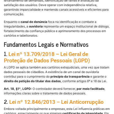
levantamento de demandas, identificação de falhas e avaliação da
satisfação dos usuários. Deve operar com independência relativa,
garantindo imparcialidade e mantendo canais acessíveis e eficientes para
comunicação.
Enquanto o
canal de denúncia
foca na identificação e combate a
irregularidades, a
ouvidoria
representa um espaço institucional de diálogo,
fortalecimento da confiança pública e aprimoramento dos processos em
cartórios e tabelionatos.
Fundamentos Legais e Normativos
1.
Lei nº 13.709/2018 – Lei Geral de
Proteção de Dados Pessoais (LGPD)
A LGPD se aplica também aos cartórios extrajudiciais, uma vez que tratam
dados pessoais de cidadãos. A existência de um canal de ouvidoria
contribui para o cumprimento do
princípio da transparência
e garante o
direito de petição do titular dos dados
, conforme artigos 6º e 18 da Lei.
Art. 18, §1º, LGPD:
O controlador deverá fornecer,
por meio facilitado
,
informações claras sobre o tratamento de dados pessoais.
2.
Lei nº 12.846/2013 – Lei Anticorrupção
Embora voltada principalmente a empresas, esta Lei influencia práticas em
cartórios, especialmente os que almejam
certificação de integridade
. Ela