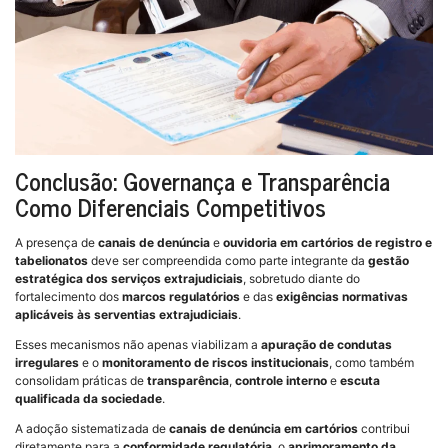
Conclusão: Governança e Transparência
Como Diferenciais Competitivos
A presença de
canais de denúncia
e
ouvidoria em cartórios de registro e
tabelionatos
deve ser compreendida como parte integrante da
gestão
estratégica dos serviços extrajudiciais
, sobretudo diante do
fortalecimento dos
marcos regulatórios
e das
exigências normativas
aplicáveis às serventias extrajudiciais
.
Esses mecanismos não apenas viabilizam a
apuração de condutas
irregulares
e o
monitoramento de riscos institucionais
, como também
consolidam práticas de
transparência
,
controle interno
e
escuta
qualificada da sociedade
.
A adoção sistematizada de
canais de denúncia em cartórios
contribui
diretamente para a
conformidade regulatória
, o
aprimoramento da