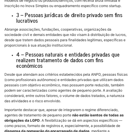
modelos de negócio ou produtos/serviços, com receita bruta limitada e
inscrição no Inova Simples ou enquadramento específico como startup.
3 – Pessoas jurídicas de direito privado sem fins
lucrativos
Abrange associações, fundações, cooperativas, organizações da
sociedade civil e demais entidades que não visam à distribuição de lucros,
desde que tratem dados pessoais para finalidades legítimas, específicas e
proporcionais à sua atuação institucional.
4 – Pessoas naturais e entidades privadas que
realizem tratamento de dados com fins
econômicos
Desde que atendam aos critérios estabelecidos pela ANPD, pessoas físicas
(como profissionais autônomos) e entidades privadas que utilizam dados
pessoais com objetivo econômico, mas possuem porte reduzido, também
podem ser caracterizadas como agentes de pequeno porte. A avaliação
considerará, entre outros fatores, o volume de dados tratados, a natureza
das atividades e o risco envolvido.
Importante destacar que, apesar de integrarem o regime diferenciado,
agentes de tratamento de pequeno porte
não estão isentos de todas as
obrigações da LGPD
. A flexibilização se dá em aspectos específicos —
como prazos, formato de registros e, especialmente, a possibilidade de
dispensa da nomeação do encarregado de dados
, mediante a