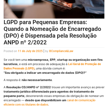
LGPD para Pequenas Empresas:
Quando a Nomeação de Encarregado
(DPO) é Dispensada pela Resolução
ANPD nº 2/2022
Posted on
|
by
11 de July de 2025
BCompliance&Law
Se você tem uma
microempresa, EPP, startup ou organização sem fins
lucrativos
, e está em processo de adequação à
Lei Geral de Proteção de
, uma dúvida comum é:
Dados Pessoais (LGPD)
“Sou obrigado a indicar um encarregado de dados (DPO)?”
A resposta é:
não necessariamente
.
A
Resolução CD/ANPD nº 2/2022
trouxe um importante avanço ao prever
tratamento jurídico diferenciado para agentes de tratamento de
pequeno porte
, desonerando essas empresas da obrigação de nomear um
encarregado —
desde que disponibilizem um
canal de comunicação
.
eficiente com os titulares de dados