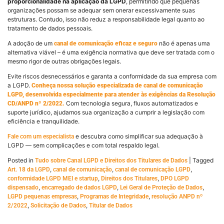
proporcionalidade na aplicação da LGPD
, permitindo que pequenas
organizações possam se adequar sem onerar excessivamente suas
estruturas. Contudo, isso não reduz a responsabilidade legal quanto ao
tratamento de dados pessoais.
A adoção de um
não é apenas uma
canal de comunicação eficaz e seguro
alternativa viável – é uma exigência normativa que deve ser tratada com o
mesmo rigor de outras obrigações legais.
Evite riscos desnecessários e garanta a conformidade da sua empresa com
a LGPD.
Conheça nossa solução especializada de canal de comunicação
LGPD, desenvolvida especialmente para atender às exigências da Resolução
Com tecnologia segura, fluxos automatizados e
CD/ANPD nº 2/2022.
suporte jurídico, ajudamos sua organização a cumprir a legislação com
eficiência e tranquilidade.
e descubra como simplificar sua adequação à
Fale com um especialista
LGPD — sem complicações e com total respaldo legal.
Posted in
|
Tagged
Tudo sobre Canal LGPD e Direitos dos Titulares de Dados
,
,
,
Art. 18 da LGPD
canal de comunicação
canal de comunicação LGPD
,
,
conformidade LGPD MEI e startup
Direitos dos Titulares
DPO LGPD
,
,
,
dispensado
encarregado de dados LGPD
Lei Geral de Proteção de Dados
,
,
LGPD pequenas empresas
Programas de Integridade
resolução ANPD nº
,
,
2/2022
Solicitação de Dados
Titular de Dados