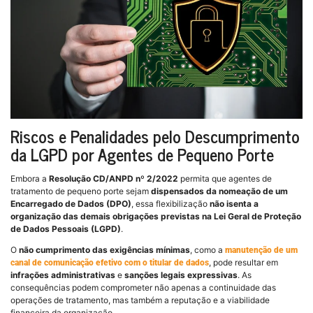
Riscos e Penalidades pelo Descumprimento
da LGPD por Agentes de Pequeno Porte
Embora a
Resolução CD/ANPD nº 2/2022
permita que agentes de
tratamento de pequeno porte sejam
dispensados da nomeação de um
Encarregado de Dados (DPO)
, essa flexibilização
não isenta a
organização das demais obrigações previstas na Lei Geral de Proteção
de Dados Pessoais (LGPD)
.
O
não cumprimento das exigências mínimas
, como a
manutenção de um
, pode resultar em
canal de comunicação efetivo com o titular de dados
infrações administrativas
e
sanções legais expressivas
. As
consequências podem comprometer não apenas a continuidade das
operações de tratamento, mas também a reputação e a viabilidade
financeira da organização.