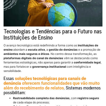
Tecnologias e Tendências para o Futuro nas
Instituições de Ensino
O avanço tecnológico está redefinindo a forma como as
instituições de
ensino
abordam a
escuta ativa
, a
gestão de denúncias
e a promoção de
ambientes mais seguros e éticos
. No centro dessa transformação, as
plataformas digitais de canal de denúncias
vêm se destacando como
ferramentas estratégicas, não apenas para garantir a
conformidade legal
,
mas para fortalecer a
governança institucional
com inteligência e
sensibilidade.
Essas
soluções tecnológicas para canais de
denúncia
oferecem funcionalidades que vão muito
. Sistemas modernos
além do recebimento de relatos
possibilitam:
Rastreabilidade completa das denúncias
, com
registro seguro
de cada etapa do processo;