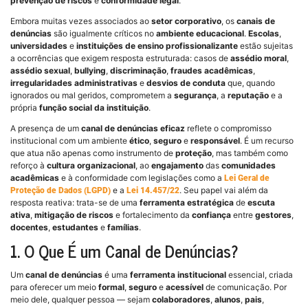
prevenção de riscos
e
conformidade legal
.
Embora muitas vezes associados ao
setor corporativo
, os
canais de
denúncias
são igualmente críticos no
ambiente educacional
.
Escolas
,
universidades
e
instituições de ensino profissionalizante
estão sujeitas
a ocorrências que exigem resposta estruturada: casos de
assédio moral
,
assédio sexual
,
bullying
,
discriminação
,
fraudes acadêmicas
,
irregularidades administrativas
e
desvios de conduta
que, quando
ignorados ou mal geridos, comprometem a
segurança
, a
reputação
e a
própria
função social da instituição
.
A presença de um
canal de denúncias eficaz
reflete o compromisso
institucional com um ambiente
ético
,
seguro
e
responsável
. É um recurso
que atua não apenas como instrumento de
proteção
, mas também como
reforço à
cultura organizacional
, ao
engajamento
das
comunidades
acadêmicas
e à conformidade com legislações como a
Lei Geral de
e a
. Seu papel vai além da
Proteção de Dados (LGPD)
Lei 14.457/22
resposta reativa: trata-se de uma
ferramenta estratégica
de
escuta
ativa
,
mitigação de riscos
e fortalecimento da
confiança
entre
gestores
,
docentes
,
estudantes
e
famílias
.
1. O Que É um Canal de Denúncias?
Um
canal de denúncias
é uma
ferramenta institucional
essencial, criada
para oferecer um meio
formal
,
seguro
e
acessível
de comunicação. Por
meio dele, qualquer pessoa — sejam
colaboradores
,
alunos
,
pais
,