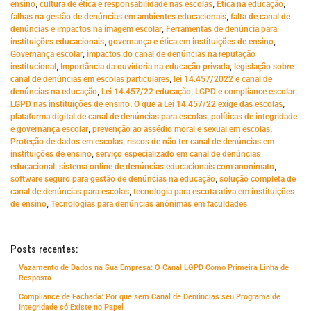
,
,
,
ensino
cultura de ética e responsabilidade nas escolas
Ética na educação
,
falhas na gestão de denúncias em ambientes educacionais
falta de canal de
,
denúncias e impactos na imagem escolar
Ferramentas de denúncia para
,
,
instituições educacionais
governança e ética em instituições de ensino
,
Governança escolar
impactos do canal de denúncias na reputação
,
,
institucional
Importância da ouvidoria na educação privada
legislação sobre
,
canal de denúncias em escolas particulares
lei 14.457/2022 e canal de
,
,
,
denúncias na educação
Lei 14.457/22 educação
LGPD e compliance escolar
,
,
LGPD nas instituições de ensino
O que a Lei 14.457/22 exige das escolas
,
plataforma digital de canal de denúncias para escolas
políticas de integridade
,
,
e governança escolar
prevenção ao assédio moral e sexual em escolas
,
Proteção de dados em escolas
riscos de não ter canal de denúncias em
,
instituições de ensino
serviço especializado em canal de denúncias
,
,
educacional
sistema online de denúncias educacionais com anonimato
,
software seguro para gestão de denúncias na educação
solução completa de
,
canal de denúncias para escolas
tecnologia para escuta ativa em instituições
,
de ensino
Tecnologias para denúncias anônimas em faculdades
Posts recentes:
Vazamento de Dados na Sua Empresa: O Canal LGPD Como Primeira Linha de
Resposta
Compliance de Fachada: Por que sem Canal de Denúncias seu Programa de
Integridade só Existe no Papel