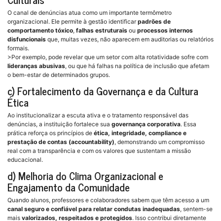
O canal de denúncias atua como um importante termômetro
organizacional. Ele permite à gestão identificar
padrões de
comportamento tóxico
,
falhas estruturais
ou
processos internos
disfuncionais
que, muitas vezes, não aparecem em auditorias ou relatórios
formais.
>Por exemplo, pode revelar que um setor com alta rotatividade sofre com
lideranças abusivas
, ou que há falhas na política de inclusão que afetam
o bem-estar de determinados grupos.
c) Fortalecimento da Governança e da Cultura
Ética
Ao institucionalizar a escuta ativa e o tratamento responsável das
denúncias, a instituição fortalece sua
governança corporativa
. Essa
prática reforça os princípios de
ética, integridade, compliance e
prestação de contas (accountability)
, demonstrando um compromisso
real com a transparência e com os valores que sustentam a missão
educacional.
d) Melhoria do Clima Organizacional e
Engajamento da Comunidade
Quando alunos, professores e colaboradores sabem que têm acesso a um
canal seguro e confiável para relatar condutas inadequadas
, sentem-se
mais
valorizados, respeitados e protegidos
. Isso contribui diretamente