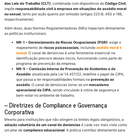
das Leis do Trabalho (CLT)
, combinada com dispositivos do
Código Civil
,
impõe
responsabilidade civil à empresa em situações de assédio moral
ou sexual
, tanto por ação quanto por omissão (artigos 223‑B, 483 e 186,
respectivamente).
Além disso, duas Normas Regulamentadoras (NRs) impactam diretamente
as políticas institucionais:
NR-1 – Gerenciamento de Riscos Ocupacionais (PGR)
: exige o
mapeamento de
riscos psicossociais
, incluindo
assédio moral e
O canal de denúncias é uma ferramenta essencial na
sexual
.
identificação precoce desses riscos, funcionando como parte do
programa de prevenção da empresa.
NR-5 – Comissão Interna de Prevenção de Acidentes e de
Assédio
: atualizada pela Lei 14.457/22, redefine o papel da CIPA,
que passa a ter responsabilidades formais na
prevenção ao
assédio
. O canal de denúncias torna-se um
mecanismo
operacional da CIPA
, sendo vinculado à rotina de segurança e
bem-estar no ambiente de trabalho.
–
Diretrizes de Compliance e Governança
Corporativa
Mesmo para instituições que não atingem os limites legais obrigatórios, a
adoção voluntária de um canal de denúncias
é cada vez mais vista como
um pilar de
compliance educacional
. A prática contribui diretamente para