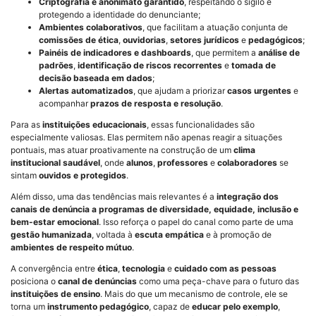
Criptografia e anonimato garantido
, respeitando o sigilo e
protegendo a identidade do denunciante;
Ambientes colaborativos
, que facilitam a atuação conjunta de
comissões de ética
,
ouvidorias
,
setores jurídicos
e
pedagógicos
;
Painéis de indicadores e dashboards
, que permitem a
análise de
padrões
,
identificação de riscos recorrentes
e
tomada de
decisão baseada em dados
;
Alertas automatizados
, que ajudam a priorizar
casos urgentes
e
acompanhar
prazos de resposta e resolução
.
Para as
instituições educacionais
, essas funcionalidades são
especialmente valiosas. Elas permitem não apenas reagir a situações
pontuais, mas atuar proativamente na construção de um
clima
institucional saudável
, onde
alunos
,
professores
e
colaboradores
se
sintam
ouvidos e protegidos
.
Além disso, uma das tendências mais relevantes é a
integração dos
canais de denúncia a programas de diversidade, equidade, inclusão e
bem-estar emocional
. Isso reforça o papel do canal como parte de uma
gestão humanizada
, voltada à
escuta empática
e à promoção de
ambientes de respeito mútuo
.
A convergência entre
ética
,
tecnologia
e
cuidado com as pessoas
posiciona o
canal de denúncias
como uma peça-chave para o futuro das
instituições de ensino
. Mais do que um mecanismo de controle, ele se
torna um
instrumento pedagógico
, capaz de
educar pelo exemplo
,