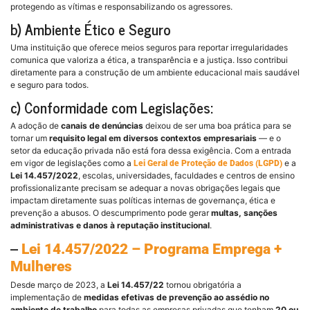
protegendo as vítimas e responsabilizando os agressores.
b) Ambiente Ético e Seguro
Uma instituição que oferece meios seguros para reportar irregularidades
comunica que valoriza a ética, a transparência e a justiça. Isso contribui
diretamente para a construção de um ambiente educacional mais saudável
e seguro para todos.
c) Conformidade com Legislações:
A adoção de
canais de denúncias
deixou de ser uma boa prática para se
tornar um
requisito legal em diversos contextos empresariais
— e o
setor da educação privada não está fora dessa exigência. Com a entrada
em vigor de legislações como a
e a
Lei Geral de Proteção de Dados (LGPD)
Lei 14.457/2022
, escolas, universidades, faculdades e centros de ensino
profissionalizante precisam se adequar a novas obrigações legais que
impactam diretamente suas políticas internas de governança, ética e
prevenção a abusos. O descumprimento pode gerar
multas, sanções
administrativas e danos à reputação institucional
.
–
Lei 14.457/2022 – Programa Emprega +
Mulheres
Desde março de 2023, a
Lei 14.457/22
tornou obrigatória a
implementação de
medidas efetivas de prevenção ao assédio no
ambiente de trabalho
para todas as empresas privadas que tenham
20 ou