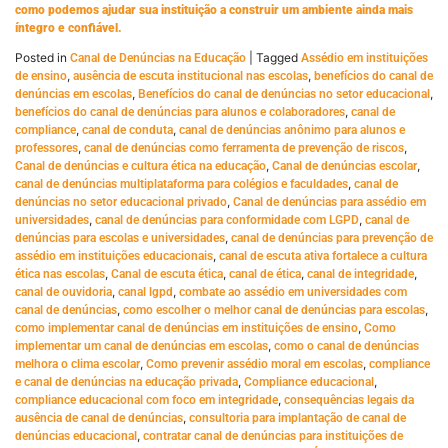
como podemos ajudar sua instituição a construir um ambiente ainda mais
íntegro e confiável.
Posted in
|
Tagged
Canal de Denúncias na Educação
Assédio em instituições
,
,
de ensino
ausência de escuta institucional nas escolas
benefícios do canal de
,
,
denúncias em escolas
Benefícios do canal de denúncias no setor educacional
,
benefícios do canal de denúncias para alunos e colaboradores
canal de
,
,
compliance
canal de conduta
canal de denúncias anônimo para alunos e
,
,
professores
canal de denúncias como ferramenta de prevenção de riscos
,
,
Canal de denúncias e cultura ética na educação
Canal de denúncias escolar
,
canal de denúncias multiplataforma para colégios e faculdades
canal de
,
denúncias no setor educacional privado
Canal de denúncias para assédio em
,
,
universidades
canal de denúncias para conformidade com LGPD
canal de
,
denúncias para escolas e universidades
canal de denúncias para prevenção de
,
assédio em instituições educacionais
canal de escuta ativa fortalece a cultura
,
,
,
,
ética nas escolas
Canal de escuta ética
canal de ética
canal de integridade
,
,
canal de ouvidoria
canal lgpd
combate ao assédio em universidades com
,
,
canal de denúncias
como escolher o melhor canal de denúncias para escolas
,
como implementar canal de denúncias em instituições de ensino
Como
,
implementar um canal de denúncias em escolas
como o canal de denúncias
,
,
melhora o clima escolar
Como prevenir assédio moral em escolas
compliance
,
,
e canal de denúncias na educação privada
Compliance educacional
,
compliance educacional com foco em integridade
consequências legais da
,
ausência de canal de denúncias
consultoria para implantação de canal de
,
denúncias educacional
contratar canal de denúncias para instituições de