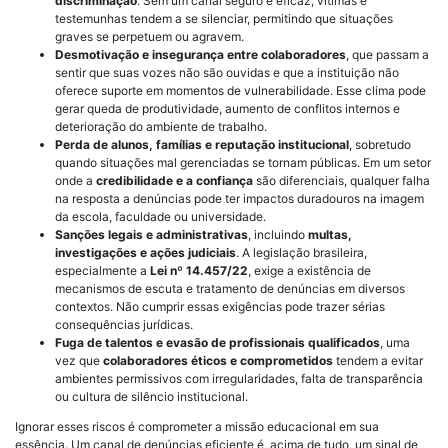
discriminação
. Sem um canal seguro e eficaz, vítimas e
testemunhas tendem a se silenciar, permitindo que situações
graves se perpetuem ou agravem.
Desmotivação e insegurança entre colaboradores
, que passam a
sentir que suas vozes não são ouvidas e que a instituição não
oferece suporte em momentos de vulnerabilidade. Esse clima pode
gerar queda de produtividade, aumento de conflitos internos e
deterioração do ambiente de trabalho.
Perda de alunos, famílias e reputação institucional
, sobretudo
quando situações mal gerenciadas se tornam públicas. Em um setor
onde a
credibilidade e a confiança
são diferenciais, qualquer falha
na resposta a denúncias pode ter impactos duradouros na imagem
da escola, faculdade ou universidade.
Sanções legais e administrativas
, incluindo
multas,
investigações e ações judiciais
. A legislação brasileira,
especialmente a
Lei nº 14.457/22
, exige a existência de
mecanismos de escuta e tratamento de denúncias em diversos
contextos. Não cumprir essas exigências pode trazer sérias
consequências jurídicas.
Fuga de talentos e evasão de profissionais qualificados
, uma
vez que
colaboradores éticos e comprometidos
tendem a evitar
ambientes permissivos com irregularidades, falta de transparência
ou cultura de silêncio institucional.
Ignorar esses riscos é comprometer a missão educacional em sua
essência. Um canal de denúncias eficiente é, acima de tudo, um sinal de