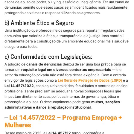
riscos de abuso de poder, bullying, assédio ou negligência. Ter um canal de
denúncias permite que esses casos sejam identificados mais rapidamente,
protegendo as vítimas e responsabilizando os agressores.
b) Ambiente Ético e Seguro
Uma instituição que oferece meios seguros para reportar irregularidades
comunica que valoriza a ética, a transparência e a justiça. Isso contribui
diretamente para a construção de um ambiente educacional mais saudável
e seguro para todos.
c) Conformidade com Legislações:
A adoção de
canais de denúncias
deixou de ser uma boa prática para se
tornar um
requisito legal em diversos contextos empresariais
— e o
setor da educação privada não está fora dessa exigência. Com a entrada
em vigor de legislações como a
e a
Lei Geral de Proteção de Dados (LGPD)
Lei 14.457/2022
, escolas, universidades, faculdades e centros de ensino
profissionalizante precisam se adequar a novas obrigações legais que
impactam diretamente suas políticas internas de governança, ética e
prevenção a abusos. O descumprimento pode gerar
multas, sanções
administrativas e danos à reputação institucional
.
–
Lei 14.457/2022 – Programa Emprega +
Mulheres
Desde março de 2023, a
Lei 14.457/22
tornou obrigatória a