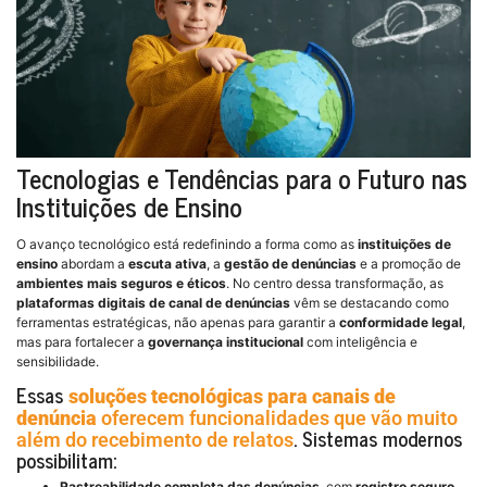
Tecnologias e Tendências para o Futuro nas
Instituições de Ensino
O avanço tecnológico está redefinindo a forma como as
instituições de
ensino
abordam a
escuta ativa
, a
gestão de denúncias
e a promoção de
ambientes mais seguros e éticos
. No centro dessa transformação, as
plataformas digitais de canal de denúncias
vêm se destacando como
ferramentas estratégicas, não apenas para garantir a
conformidade legal
,
mas para fortalecer a
governança institucional
com inteligência e
sensibilidade.
Essas
soluções tecnológicas para canais de
denúncia
oferecem funcionalidades que vão muito
. Sistemas modernos
além do recebimento de relatos
possibilitam:
Rastreabilidade completa das denúncias
, com
registro seguro