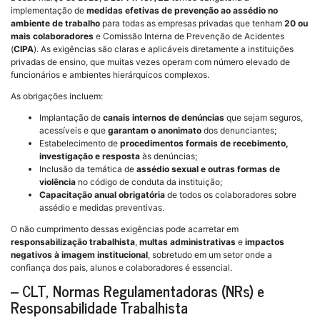
implementação de
medidas efetivas de prevenção ao assédio no
ambiente de trabalho
para todas as empresas privadas que tenham
20 ou
mais colaboradores
e Comissão Interna de Prevenção de Acidentes
(
CIPA
). As exigências são claras e aplicáveis diretamente a instituições
privadas de ensino, que muitas vezes operam com número elevado de
funcionários e ambientes hierárquicos complexos.
As obrigações incluem:
Implantação de
canais internos de denúncias
que sejam seguros,
acessíveis e que
garantam o anonimato
dos denunciantes;
Estabelecimento de
procedimentos formais de recebimento,
investigação e resposta
às denúncias;
Inclusão da temática de
assédio sexual e outras formas de
violência
no código de conduta da instituição;
Capacitação anual obrigatória
de todos os colaboradores sobre
assédio e medidas preventivas.
O não cumprimento dessas exigências pode acarretar em
responsabilização trabalhista
,
multas administrativas
e
impactos
negativos à imagem institucional
, sobretudo em um setor onde a
confiança dos pais, alunos e colaboradores é essencial.
– CLT, Normas Regulamentadoras (NRs) e
Responsabilidade Trabalhista