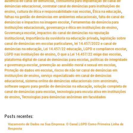
,
ausência de canal de denúncias
consultoria para implantação de canal de
,
denúncias educacional
contratar canal de denúncias para instituições de
,
,
,
ensino
cultura de ética e responsabilidade nas escolas
Ética na educação
,
falhas na gestão de denúncias em ambientes educacionais
falta de canal de
,
denúncias e impactos na imagem escolar
Ferramentas de denúncia para
,
,
instituições educacionais
governança e ética em instituições de ensino
,
Governança escolar
impactos do canal de denúncias na reputação
,
,
institucional
Importância da ouvidoria na educação privada
legislação sobre
,
canal de denúncias em escolas particulares
lei 14.457/2022 e canal de
,
,
,
denúncias na educação
Lei 14.457/22 educação
LGPD e compliance escolar
,
,
LGPD nas instituições de ensino
O que a Lei 14.457/22 exige das escolas
,
plataforma digital de canal de denúncias para escolas
políticas de integridade
,
,
e governança escolar
prevenção ao assédio moral e sexual em escolas
,
Proteção de dados em escolas
riscos de não ter canal de denúncias em
,
instituições de ensino
serviço especializado em canal de denúncias
,
,
educacional
sistema online de denúncias educacionais com anonimato
,
software seguro para gestão de denúncias na educação
solução completa de
,
canal de denúncias para escolas
tecnologia para escuta ativa em instituições
,
de ensino
Tecnologias para denúncias anônimas em faculdades
Posts recentes:
Vazamento de Dados na Sua Empresa: O Canal LGPD Como Primeira Linha de
Resposta