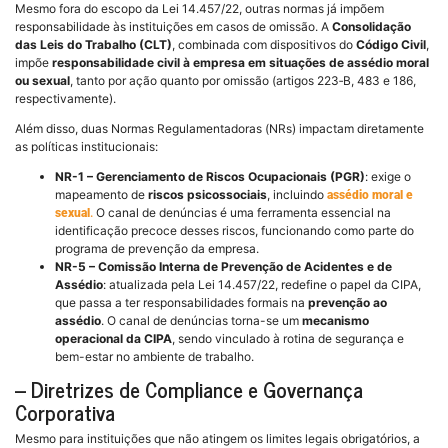
Mesmo fora do escopo da Lei 14.457/22, outras normas já impõem
responsabilidade às instituições em casos de omissão. A
Consolidação
das Leis do Trabalho (CLT)
, combinada com dispositivos do
Código Civil
,
impõe
responsabilidade civil à empresa em situações de assédio moral
ou sexual
, tanto por ação quanto por omissão (artigos 223‑B, 483 e 186,
respectivamente).
Além disso, duas Normas Regulamentadoras (NRs) impactam diretamente
as políticas institucionais:
NR-1 – Gerenciamento de Riscos Ocupacionais (PGR)
: exige o
mapeamento de
riscos psicossociais
, incluindo
assédio moral e
O canal de denúncias é uma ferramenta essencial na
sexual
.
identificação precoce desses riscos, funcionando como parte do
programa de prevenção da empresa.
NR-5 – Comissão Interna de Prevenção de Acidentes e de
Assédio
: atualizada pela Lei 14.457/22, redefine o papel da CIPA,
que passa a ter responsabilidades formais na
prevenção ao
assédio
. O canal de denúncias torna-se um
mecanismo
operacional da CIPA
, sendo vinculado à rotina de segurança e
bem-estar no ambiente de trabalho.
–
Diretrizes de Compliance e Governança
Corporativa
Mesmo para instituições que não atingem os limites legais obrigatórios, a