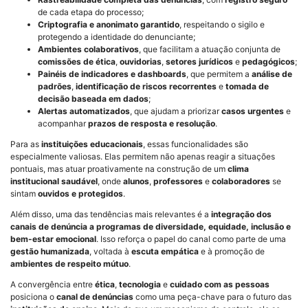
de cada etapa do processo;
Criptografia e anonimato garantido
, respeitando o sigilo e
protegendo a identidade do denunciante;
Ambientes colaborativos
, que facilitam a atuação conjunta de
comissões de ética
,
ouvidorias
,
setores jurídicos
e
pedagógicos
;
Painéis de indicadores e dashboards
, que permitem a
análise de
padrões
,
identificação de riscos recorrentes
e
tomada de
decisão baseada em dados
;
Alertas automatizados
, que ajudam a priorizar
casos urgentes
e
acompanhar
prazos de resposta e resolução
.
Para as
instituições educacionais
, essas funcionalidades são
especialmente valiosas. Elas permitem não apenas reagir a situações
pontuais, mas atuar proativamente na construção de um
clima
institucional saudável
, onde
alunos
,
professores
e
colaboradores
se
sintam
ouvidos e protegidos
.
Além disso, uma das tendências mais relevantes é a
integração dos
canais de denúncia a programas de diversidade, equidade, inclusão e
bem-estar emocional
. Isso reforça o papel do canal como parte de uma
gestão humanizada
, voltada à
escuta empática
e à promoção de
ambientes de respeito mútuo
.
A convergência entre
ética
,
tecnologia
e
cuidado com as pessoas
posiciona o
canal de denúncias
como uma peça-chave para o futuro das