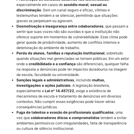
especialmente em casos de
assédio moral, sexual ou
discriminação
. Sem um canal seguro e eficaz, vítimas e
testemunhas tendem a se silenciar, permitindo que situações
graves se perpetuem ou agravem.
Desmotivação e insegurança entre colaboradores
, que passam a
sentir que suas vozes não são ouvidas e que a instituição não
oferece suporte em momentos de vulnerabilidade. Esse clima pode
gerar queda de produtividade, aumento de conflitos internos e
deterioração do ambiente de trabalho.
Perda de alunos, famílias e reputação institucional
, sobretudo
quando situações mal gerenciadas se tornam públicas. Em um setor
onde a
credibilidade e a confiança
são diferenciais, qualquer falha
na resposta a denúncias pode ter impactos duradouros na imagem
da escola, faculdade ou universidade.
Sanções legais e administrativas
, incluindo
multas,
investigações e ações judiciais
. A legislação brasileira,
especialmente a
Lei nº 14.457/22
, exige a existência de
mecanismos de escuta e tratamento de denúncias em diversos
contextos. Não cumprir essas exigências pode trazer sérias
consequências jurídicas.
Fuga de talentos e evasão de profissionais qualificados
, uma
vez que
colaboradores éticos e comprometidos
tendem a evitar
ambientes permissivos com irregularidades, falta de transparência
ou cultura de silêncio institucional.