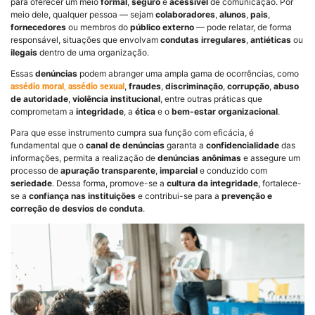
para oferecer um meio
formal
,
seguro
e
acessível
de comunicação. Por
meio dele, qualquer pessoa — sejam
colaboradores
,
alunos
,
pais
,
fornecedores
ou membros do
público externo
— pode relatar, de forma
responsável, situações que envolvam
condutas irregulares
,
antiéticas
ou
ilegais
dentro de uma organização.
Essas
denúncias
podem abranger uma ampla gama de ocorrências, como
,
fraudes
,
discriminação
,
corrupção
,
abuso
assédio moral
,
assédio sexual
de autoridade
,
violência institucional
, entre outras práticas que
comprometam a
integridade
, a
ética
e o
bem-estar organizacional
.
Para que esse instrumento cumpra sua função com eficácia, é
fundamental que o
canal de denúncias
garanta a
confidencialidade
das
informações, permita a realização de
denúncias anônimas
e assegure um
processo de
apuração transparente
,
imparcial
e conduzido com
seriedade
. Dessa forma, promove-se a
cultura da integridade
, fortalece-
se a
confiança nas instituições
e contribui-se para a
prevenção e
correção de desvios de conduta
.