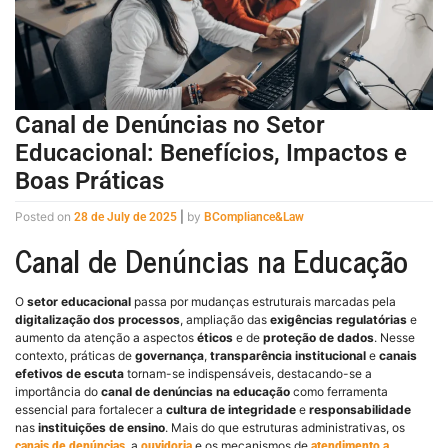
Canal de Denúncias no Setor
Educacional: Benefícios, Impactos e
Boas Práticas
Posted on
|
by
28 de July de 2025
BCompliance&Law
Canal de Denúncias na Educação
O
setor educacional
passa por mudanças estruturais marcadas pela
digitalização dos processos
, ampliação das
exigências regulatórias
e
aumento da atenção a aspectos
éticos
e de
proteção de dados
. Nesse
contexto, práticas de
governança
,
transparência institucional
e
canais
efetivos de escuta
tornam-se indispensáveis, destacando-se a
importância do
canal de denúncias na educação
como ferramenta
essencial para fortalecer a
cultura de integridade
e
responsabilidade
nas
instituições de ensino
. Mais do que estruturas administrativas, os
, a
e os mecanismos de
canais de denúncias
ouvidoria
atendimento a