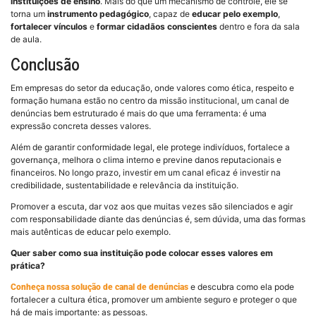
instituições de ensino
. Mais do que um mecanismo de controle, ele se
torna um
instrumento pedagógico
, capaz de
educar pelo exemplo
,
fortalecer vínculos
e
formar cidadãos conscientes
dentro e fora da sala
de aula.
Conclusão
Em empresas do setor da educação, onde valores como ética, respeito e
formação humana estão no centro da missão institucional, um canal de
denúncias bem estruturado é mais do que uma ferramenta: é uma
expressão concreta desses valores.
Além de garantir conformidade legal, ele protege indivíduos, fortalece a
governança, melhora o clima interno e previne danos reputacionais e
financeiros. No longo prazo, investir em um canal eficaz é investir na
credibilidade, sustentabilidade e relevância da instituição.
Promover a escuta, dar voz aos que muitas vezes são silenciados e agir
com responsabilidade diante das denúncias é, sem dúvida, uma das formas
mais autênticas de educar pelo exemplo.
Quer saber como sua instituição pode colocar esses valores em
prática?
e descubra como ela pode
Conheça nossa solução de canal de denúncias
fortalecer a cultura ética, promover um ambiente seguro e proteger o que
há de mais importante: as pessoas.