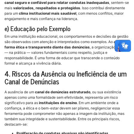
canal seguro e confiável para relatar condutas inadequadas
, sentem-se
mais
valorizados, respeitados e protegidos
. Isso contribui diretamente
para um
clima institucional mais saudável
, com menos conflitos, maior
engajamento e mais confiança na liderança.
e) Educação pelo Exemplo
Em uma instituição educacional, os comportamentos e decisões da gestão
são observados com atenção e interpretados como exemplos. Ao
agir de
forma ética e transparente diante das denúncias
, a organização ensina
— na prática — valores fundamentais como respeito, justiça e
responsabilidade. É uma forma de educar que transcende o conteúdo
formal e alcança a vivência diária.
4. Riscos da Ausência ou Ineficiência de um
Canal de Denúncias
A ausência de um
canal de denúncias estruturado
, ou sua existência
apenas como uma formalidade sem efetividade, representa um risco
significativo para as
instituições de ensino
. Em um ambiente onde a
confiança, a ética e o bem-estar devem ser pilares, negligenciar essa
ferramenta pode comprometer não apenas a imagem da instituição, mas
também sua integridade e sustentabilidade. Entre os principais riscos,
destacam-se:
Proliferação de condutas abusivas não identificadas
,