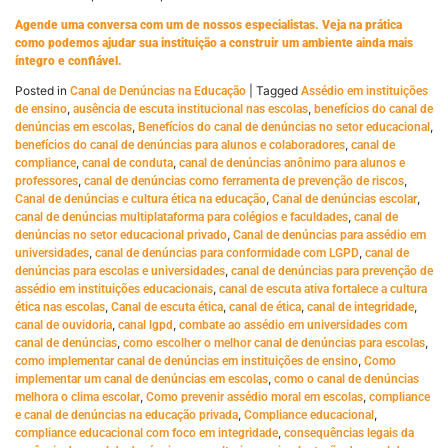
Agende uma conversa com um de nossos especialistas. Veja na prática
como podemos ajudar sua instituição a construir um ambiente ainda mais
íntegro e confiável.
Posted in
|
Tagged
Canal de Denúncias na Educação
Assédio em instituições
,
,
de ensino
ausência de escuta institucional nas escolas
benefícios do canal de
,
,
denúncias em escolas
Benefícios do canal de denúncias no setor educacional
,
benefícios do canal de denúncias para alunos e colaboradores
canal de
,
,
compliance
canal de conduta
canal de denúncias anônimo para alunos e
,
,
professores
canal de denúncias como ferramenta de prevenção de riscos
,
,
Canal de denúncias e cultura ética na educação
Canal de denúncias escolar
,
canal de denúncias multiplataforma para colégios e faculdades
canal de
,
denúncias no setor educacional privado
Canal de denúncias para assédio em
,
,
universidades
canal de denúncias para conformidade com LGPD
canal de
,
denúncias para escolas e universidades
canal de denúncias para prevenção de
,
assédio em instituições educacionais
canal de escuta ativa fortalece a cultura
,
,
,
,
ética nas escolas
Canal de escuta ética
canal de ética
canal de integridade
,
,
canal de ouvidoria
canal lgpd
combate ao assédio em universidades com
,
,
canal de denúncias
como escolher o melhor canal de denúncias para escolas
,
como implementar canal de denúncias em instituições de ensino
Como
,
implementar um canal de denúncias em escolas
como o canal de denúncias
,
,
melhora o clima escolar
Como prevenir assédio moral em escolas
compliance
,
,
e canal de denúncias na educação privada
Compliance educacional
,
compliance educacional com foco em integridade
consequências legais da