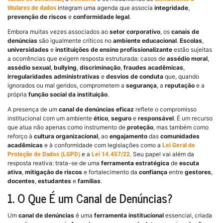
integram uma agenda que associa
integridade
,
titulares de dados
prevenção de riscos
e
conformidade legal
.
Embora muitas vezes associados ao
setor corporativo
, os
canais de
denúncias
são igualmente críticos no
ambiente educacional
.
Escolas
,
universidades
e
instituições de ensino profissionalizante
estão sujeitas
a ocorrências que exigem resposta estruturada: casos de
assédio moral
,
assédio sexual
,
bullying
,
discriminação
,
fraudes acadêmicas
,
irregularidades administrativas
e
desvios de conduta
que, quando
ignorados ou mal geridos, comprometem a
segurança
, a
reputação
e a
própria
função social da instituição
.
A presença de um
canal de denúncias eficaz
reflete o compromisso
institucional com um ambiente
ético
,
seguro
e
responsável
. É um recurso
que atua não apenas como instrumento de
proteção
, mas também como
reforço à
cultura organizacional
, ao
engajamento
das
comunidades
acadêmicas
e à conformidade com legislações como a
Lei Geral de
e a
. Seu papel vai além da
Proteção de Dados (LGPD)
Lei 14.457/22
resposta reativa: trata-se de uma
ferramenta estratégica
de
escuta
ativa
,
mitigação de riscos
e fortalecimento da
confiança
entre
gestores
,
docentes
,
estudantes
e
famílias
.
1. O Que É um Canal de Denúncias?
Um
canal de denúncias
é uma
ferramenta institucional
essencial, criada