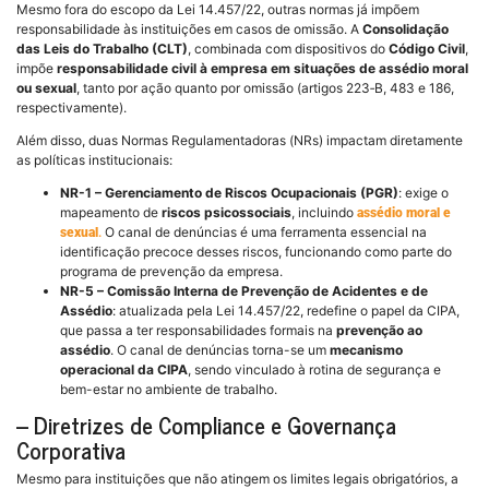
Mesmo fora do escopo da Lei 14.457/22, outras normas já impõem
responsabilidade às instituições em casos de omissão. A
Consolidação
das Leis do Trabalho (CLT)
, combinada com dispositivos do
Código Civil
,
impõe
responsabilidade civil à empresa em situações de assédio moral
ou sexual
, tanto por ação quanto por omissão (artigos 223‑B, 483 e 186,
respectivamente).
Além disso, duas Normas Regulamentadoras (NRs) impactam diretamente
as políticas institucionais:
NR-1 – Gerenciamento de Riscos Ocupacionais (PGR)
: exige o
mapeamento de
riscos psicossociais
, incluindo
assédio moral e
O canal de denúncias é uma ferramenta essencial na
sexual
.
identificação precoce desses riscos, funcionando como parte do
programa de prevenção da empresa.
NR-5 – Comissão Interna de Prevenção de Acidentes e de
Assédio
: atualizada pela Lei 14.457/22, redefine o papel da CIPA,
que passa a ter responsabilidades formais na
prevenção ao
assédio
. O canal de denúncias torna-se um
mecanismo
operacional da CIPA
, sendo vinculado à rotina de segurança e
bem-estar no ambiente de trabalho.
–
Diretrizes de Compliance e Governança
Corporativa
Mesmo para instituições que não atingem os limites legais obrigatórios, a