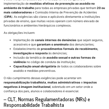
implementação de
medidas efetivas de prevenção ao assédio no
ambiente de trabalho
para todas as empresas privadas que tenham
20 ou
mais colaboradores
e Comissão Interna de Prevenção de Acidentes
(
CIPA
). As exigências são claras e aplicáveis diretamente a instituições
privadas de ensino, que muitas vezes operam com número elevado de
funcionários e ambientes hierárquicos complexos.
As obrigações incluem:
Implantação de
canais internos de denúncias
que sejam seguros,
acessíveis e que
garantam o anonimato
dos denunciantes;
Estabelecimento de
procedimentos formais de recebimento,
investigação e resposta
às denúncias;
Inclusão da temática de
assédio sexual e outras formas de
violência
no código de conduta da instituição;
Capacitação anual obrigatória
de todos os colaboradores sobre
assédio e medidas preventivas.
O não cumprimento dessas exigências pode acarretar em
responsabilização trabalhista
,
multas administrativas
e
impactos
negativos à imagem institucional
, sobretudo em um setor onde a
confiança dos pais, alunos e colaboradores é essencial.
– CLT, Normas Regulamentadoras (NRs) e
Responsabilidade Trabalhista