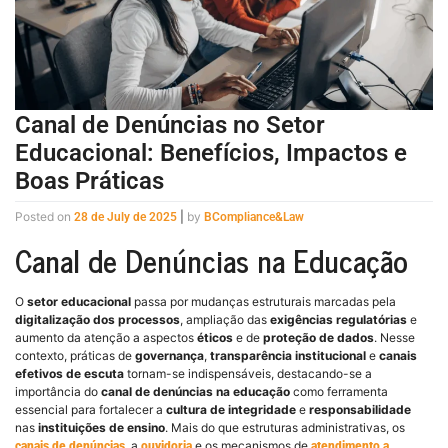
Canal de Denúncias no Setor
Educacional: Benefícios, Impactos e
Boas Práticas
Posted on
|
by
28 de July de 2025
BCompliance&Law
Canal de Denúncias na Educação
O
setor educacional
passa por mudanças estruturais marcadas pela
digitalização dos processos
, ampliação das
exigências regulatórias
e
aumento da atenção a aspectos
éticos
e de
proteção de dados
. Nesse
contexto, práticas de
governança
,
transparência institucional
e
canais
efetivos de escuta
tornam-se indispensáveis, destacando-se a
importância do
canal de denúncias na educação
como ferramenta
essencial para fortalecer a
cultura de integridade
e
responsabilidade
nas
instituições de ensino
. Mais do que estruturas administrativas, os
, a
e os mecanismos de
canais de denúncias
ouvidoria
atendimento a