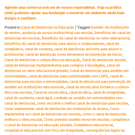
Agende uma conversa com um de nossos especialistas. Veja na prática
como podemos ajudar sua instituição a construir um ambiente ainda mais
íntegro e confiável.
Posted in
|
Tagged
Canal de Denúncias na Educação
Assédio em instituições
,
,
de ensino
ausência de escuta institucional nas escolas
benefícios do canal de
,
,
denúncias em escolas
Benefícios do canal de denúncias no setor educacional
,
benefícios do canal de denúncias para alunos e colaboradores
canal de
,
,
compliance
canal de conduta
canal de denúncias anônimo para alunos e
,
,
professores
canal de denúncias como ferramenta de prevenção de riscos
,
,
Canal de denúncias e cultura ética na educação
Canal de denúncias escolar
,
canal de denúncias multiplataforma para colégios e faculdades
canal de
,
denúncias no setor educacional privado
Canal de denúncias para assédio em
,
,
universidades
canal de denúncias para conformidade com LGPD
canal de
,
denúncias para escolas e universidades
canal de denúncias para prevenção de
,
assédio em instituições educacionais
canal de escuta ativa fortalece a cultura
,
,
,
,
ética nas escolas
Canal de escuta ética
canal de ética
canal de integridade
,
,
canal de ouvidoria
canal lgpd
combate ao assédio em universidades com
,
,
canal de denúncias
como escolher o melhor canal de denúncias para escolas
,
como implementar canal de denúncias em instituições de ensino
Como
,
implementar um canal de denúncias em escolas
como o canal de denúncias
,
,
melhora o clima escolar
Como prevenir assédio moral em escolas
compliance
,
,
e canal de denúncias na educação privada
Compliance educacional
,
compliance educacional com foco em integridade
consequências legais da