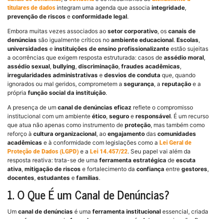
integram uma agenda que associa
integridade
,
titulares de dados
prevenção de riscos
e
conformidade legal
.
Embora muitas vezes associados ao
setor corporativo
, os
canais de
denúncias
são igualmente críticos no
ambiente educacional
.
Escolas
,
universidades
e
instituições de ensino profissionalizante
estão sujeitas
a ocorrências que exigem resposta estruturada: casos de
assédio moral
,
assédio sexual
,
bullying
,
discriminação
,
fraudes acadêmicas
,
irregularidades administrativas
e
desvios de conduta
que, quando
ignorados ou mal geridos, comprometem a
segurança
, a
reputação
e a
própria
função social da instituição
.
A presença de um
canal de denúncias eficaz
reflete o compromisso
institucional com um ambiente
ético
,
seguro
e
responsável
. É um recurso
que atua não apenas como instrumento de
proteção
, mas também como
reforço à
cultura organizacional
, ao
engajamento
das
comunidades
acadêmicas
e à conformidade com legislações como a
Lei Geral de
e a
. Seu papel vai além da
Proteção de Dados (LGPD)
Lei 14.457/22
resposta reativa: trata-se de uma
ferramenta estratégica
de
escuta
ativa
,
mitigação de riscos
e fortalecimento da
confiança
entre
gestores
,
docentes
,
estudantes
e
famílias
.
1. O Que É um Canal de Denúncias?
Um
canal de denúncias
é uma
ferramenta institucional
essencial, criada