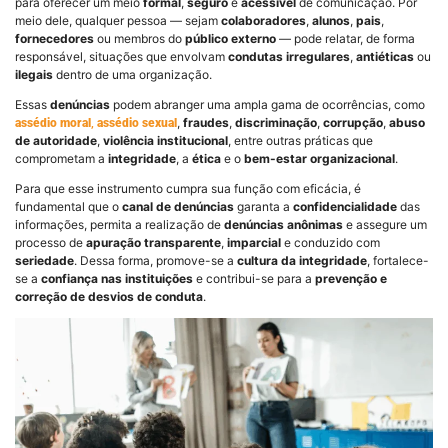
para oferecer um meio
formal
,
seguro
e
acessível
de comunicação. Por
meio dele, qualquer pessoa — sejam
colaboradores
,
alunos
,
pais
,
fornecedores
ou membros do
público externo
— pode relatar, de forma
responsável, situações que envolvam
condutas irregulares
,
antiéticas
ou
ilegais
dentro de uma organização.
Essas
denúncias
podem abranger uma ampla gama de ocorrências, como
,
fraudes
,
discriminação
,
corrupção
,
abuso
assédio moral
,
assédio sexual
de autoridade
,
violência institucional
, entre outras práticas que
comprometam a
integridade
, a
ética
e o
bem-estar organizacional
.
Para que esse instrumento cumpra sua função com eficácia, é
fundamental que o
canal de denúncias
garanta a
confidencialidade
das
informações, permita a realização de
denúncias anônimas
e assegure um
processo de
apuração transparente
,
imparcial
e conduzido com
seriedade
. Dessa forma, promove-se a
cultura da integridade
, fortalece-
se a
confiança nas instituições
e contribui-se para a
prevenção e
correção de desvios de conduta
.