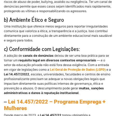
riscos de abuso de poder, bullying, assédio ou negligência. Ter um canal de
denúncias permite que esses casos sejam identificados mais rapidamente,
protegendo as vítimas e responsabilizando os agressores.
b) Ambiente Ético e Seguro
Uma instituição que oferece meios seguros para reportar irregularidades
comunica que valoriza a ética, a transparência e a justiça. Isso contribui
diretamente para a construção de um ambiente educacional mais saudável
e seguro para todos.
c) Conformidade com Legislações:
A adoção de
canais de denúncias
deixou de ser uma boa prática para se
tornar um
requisito legal em diversos contextos empresariais
— e o
setor da educação privada não está fora dessa exigência. Com a entrada
em vigor de legislações como a
e a
Lei Geral de Proteção de Dados (LGPD)
Lei 14.457/2022
, escolas, universidades, faculdades e centros de ensino
profissionalizante precisam se adequar a novas obrigações legais que
impactam diretamente suas políticas internas de governança, ética e
prevenção a abusos. O descumprimento pode gerar
multas, sanções
administrativas e danos à reputação institucional
.
–
Lei 14.457/2022 – Programa Emprega +
Mulheres
Desde março de 2023, a
Lei 14.457/22
tornou obrigatória a