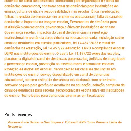
,
ausência de canal de denúncias
consultoria para implantação de canal de
,
denúncias educacional
contratar canal de denúncias para instituições de
,
,
,
ensino
cultura de ética e responsabilidade nas escolas
Ética na educação
,
falhas na gestão de denúncias em ambientes educacionais
falta de canal de
,
denúncias e impactos na imagem escolar
Ferramentas de denúncia para
,
,
instituições educacionais
governança e ética em instituições de ensino
,
Governança escolar
impactos do canal de denúncias na reputação
,
,
institucional
Importância da ouvidoria na educação privada
legislação sobre
,
canal de denúncias em escolas particulares
lei 14.457/2022 e canal de
,
,
,
denúncias na educação
Lei 14.457/22 educação
LGPD e compliance escolar
,
,
LGPD nas instituições de ensino
O que a Lei 14.457/22 exige das escolas
,
plataforma digital de canal de denúncias para escolas
políticas de integridade
,
,
e governança escolar
prevenção ao assédio moral e sexual em escolas
,
Proteção de dados em escolas
riscos de não ter canal de denúncias em
,
instituições de ensino
serviço especializado em canal de denúncias
,
,
educacional
sistema online de denúncias educacionais com anonimato
,
software seguro para gestão de denúncias na educação
solução completa de
,
canal de denúncias para escolas
tecnologia para escuta ativa em instituições
,
de ensino
Tecnologias para denúncias anônimas em faculdades
Posts recentes:
Vazamento de Dados na Sua Empresa: O Canal LGPD Como Primeira Linha de
Resposta