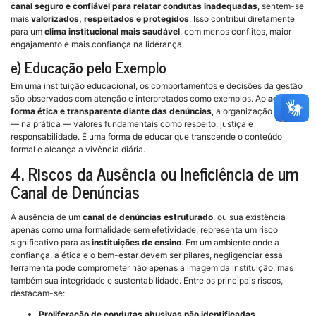
canal seguro e confiável para relatar condutas inadequadas
, sentem-se
mais
valorizados, respeitados e protegidos
. Isso contribui diretamente
para um
clima institucional mais saudável
, com menos conflitos, maior
engajamento e mais confiança na liderança.
e) Educação pelo Exemplo
Em uma instituição educacional, os comportamentos e decisões da gestão
são observados com atenção e interpretados como exemplos. Ao
agir de
forma ética e transparente diante das denúncias
, a organização ensina
— na prática — valores fundamentais como respeito, justiça e
responsabilidade. É uma forma de educar que transcende o conteúdo
formal e alcança a vivência diária.
4. Riscos da Ausência ou Ineficiência de um
Canal de Denúncias
A ausência de um
canal de denúncias estruturado
, ou sua existência
apenas como uma formalidade sem efetividade, representa um risco
significativo para as
instituições de ensino
. Em um ambiente onde a
confiança, a ética e o bem-estar devem ser pilares, negligenciar essa
ferramenta pode comprometer não apenas a imagem da instituição, mas
também sua integridade e sustentabilidade. Entre os principais riscos,
destacam-se:
Proliferação de condutas abusivas não identificadas
,