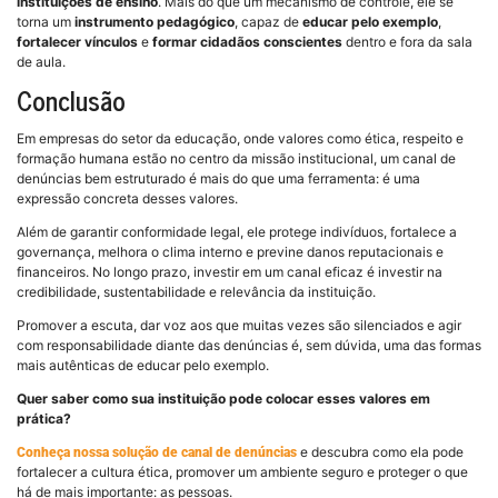
instituições de ensino
. Mais do que um mecanismo de controle, ele se
torna um
instrumento pedagógico
, capaz de
educar pelo exemplo
,
fortalecer vínculos
e
formar cidadãos conscientes
dentro e fora da sala
de aula.
Conclusão
Em empresas do setor da educação, onde valores como ética, respeito e
formação humana estão no centro da missão institucional, um canal de
denúncias bem estruturado é mais do que uma ferramenta: é uma
expressão concreta desses valores.
Além de garantir conformidade legal, ele protege indivíduos, fortalece a
governança, melhora o clima interno e previne danos reputacionais e
financeiros. No longo prazo, investir em um canal eficaz é investir na
credibilidade, sustentabilidade e relevância da instituição.
Promover a escuta, dar voz aos que muitas vezes são silenciados e agir
com responsabilidade diante das denúncias é, sem dúvida, uma das formas
mais autênticas de educar pelo exemplo.
Quer saber como sua instituição pode colocar esses valores em
prática?
e descubra como ela pode
Conheça nossa solução de canal de denúncias
fortalecer a cultura ética, promover um ambiente seguro e proteger o que
há de mais importante: as pessoas.