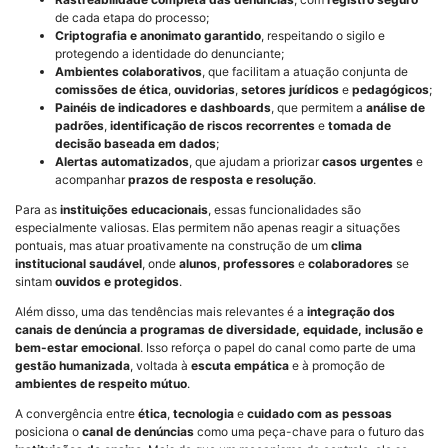
de cada etapa do processo;
Criptografia e anonimato garantido
, respeitando o sigilo e
protegendo a identidade do denunciante;
Ambientes colaborativos
, que facilitam a atuação conjunta de
comissões de ética
,
ouvidorias
,
setores jurídicos
e
pedagógicos
;
Painéis de indicadores e dashboards
, que permitem a
análise de
padrões
,
identificação de riscos recorrentes
e
tomada de
decisão baseada em dados
;
Alertas automatizados
, que ajudam a priorizar
casos urgentes
e
acompanhar
prazos de resposta e resolução
.
Para as
instituições educacionais
, essas funcionalidades são
especialmente valiosas. Elas permitem não apenas reagir a situações
pontuais, mas atuar proativamente na construção de um
clima
institucional saudável
, onde
alunos
,
professores
e
colaboradores
se
sintam
ouvidos e protegidos
.
Além disso, uma das tendências mais relevantes é a
integração dos
canais de denúncia a programas de diversidade, equidade, inclusão e
bem-estar emocional
. Isso reforça o papel do canal como parte de uma
gestão humanizada
, voltada à
escuta empática
e à promoção de
ambientes de respeito mútuo
.
A convergência entre
ética
,
tecnologia
e
cuidado com as pessoas
posiciona o
canal de denúncias
como uma peça-chave para o futuro das