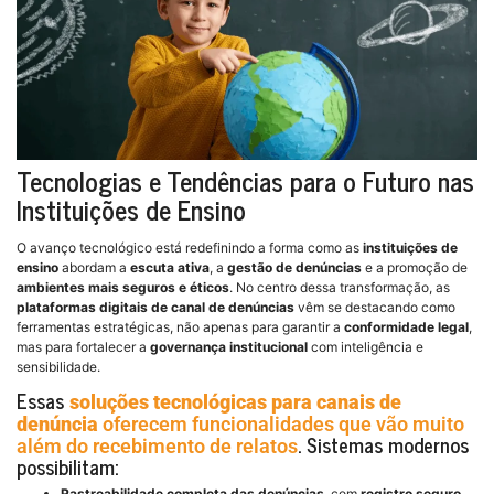
Tecnologias e Tendências para o Futuro nas
Instituições de Ensino
O avanço tecnológico está redefinindo a forma como as
instituições de
ensino
abordam a
escuta ativa
, a
gestão de denúncias
e a promoção de
ambientes mais seguros e éticos
. No centro dessa transformação, as
plataformas digitais de canal de denúncias
vêm se destacando como
ferramentas estratégicas, não apenas para garantir a
conformidade legal
,
mas para fortalecer a
governança institucional
com inteligência e
sensibilidade.
Essas
soluções tecnológicas para canais de
denúncia
oferecem funcionalidades que vão muito
. Sistemas modernos
além do recebimento de relatos
possibilitam:
Rastreabilidade completa das denúncias
, com
registro seguro