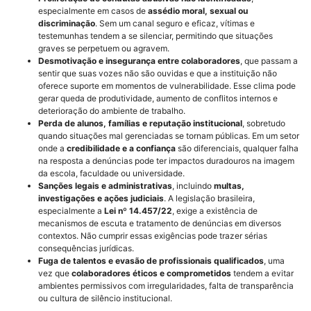
especialmente em casos de
assédio moral, sexual ou
discriminação
. Sem um canal seguro e eficaz, vítimas e
testemunhas tendem a se silenciar, permitindo que situações
graves se perpetuem ou agravem.
Desmotivação e insegurança entre colaboradores
, que passam a
sentir que suas vozes não são ouvidas e que a instituição não
oferece suporte em momentos de vulnerabilidade. Esse clima pode
gerar queda de produtividade, aumento de conflitos internos e
deterioração do ambiente de trabalho.
Perda de alunos, famílias e reputação institucional
, sobretudo
quando situações mal gerenciadas se tornam públicas. Em um setor
onde a
credibilidade e a confiança
são diferenciais, qualquer falha
na resposta a denúncias pode ter impactos duradouros na imagem
da escola, faculdade ou universidade.
Sanções legais e administrativas
, incluindo
multas,
investigações e ações judiciais
. A legislação brasileira,
especialmente a
Lei nº 14.457/22
, exige a existência de
mecanismos de escuta e tratamento de denúncias em diversos
contextos. Não cumprir essas exigências pode trazer sérias
consequências jurídicas.
Fuga de talentos e evasão de profissionais qualificados
, uma
vez que
colaboradores éticos e comprometidos
tendem a evitar
ambientes permissivos com irregularidades, falta de transparência
ou cultura de silêncio institucional.